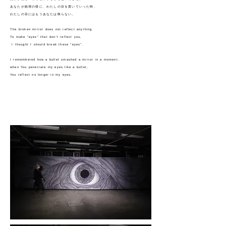
あなたが銃弾の様に、わたしの目を貫いていった時、
わたしの目にはもうあなたは映らない。
The broken mirror does not reflect anything.
To make "eyes" that don't reflect you,
I thought I should break these "eyes".
I remembered how a bullet smashed a mirror in a moment.
when You penetrate my eyes like a bullet,
You reflect no longer in my eyes.