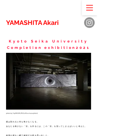
YAMASHITA Akari
Kyoto Seika University
Completion exhibition2021
photo by Yuji IMAMURA(office mura​ photo)
鏡は割れると何も映さなくなる。
あなたを映さない「目」を作るには、この「目」を割ってしまえばいいと考えた
。
銃弾が鏡を一瞬で破砕する様を思い出した。