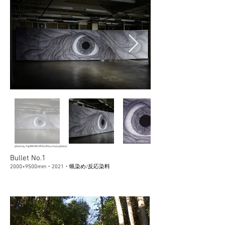
photo by Yuji IMAMURA(office mura​ photo)
Bullet No.1
2000×9500mm・2021・蝋染め/反応染料