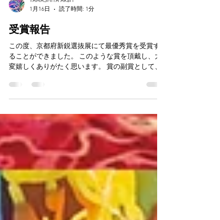
YAMASHITA Akari
1月16日
読了時間: 1分
受賞報告
この度、京都府新鋭選抜展にて最優秀賞を受賞す
ることができました。 このような賞を頂戴し、大
変嬉しくありがたく思います。 賞の副賞として、
来年の1〜2月ごろに京都文化博物館別館にて個展
を開催させていただきます。今までの会場でおそ
らく最も大きな空間になるかと思います。 今年一
年でしっかり準備したいと思います。 本展は25日
まで開催しております。 ぜひご高覧ください。 ----
-------------------------- 【Kyoto Art for Tomorrow
2026-京都府新鋭選抜展-】 会場 ：京都文化博物
館 4階展示室 会期 ：2026年1月10日（土）～1月
25日（日） 休館日 ：1月13日（火）、1月19日
（月） 開室時間 ：10：00～18：00（金曜日は19：
30まで）※入場はそれぞれ閉室の30分前まで 入場