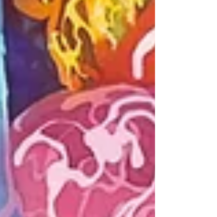
料 ： 一 般 500円（400円） 大学生 400円（320
円） 高校生以下無料 ※（ ）内は20名以上の団体
料金 ※学生料金で入場の際には学生証をご提示く
ださい。 ※障がい者手帳をなどご提示の方と付き
添い1名まで